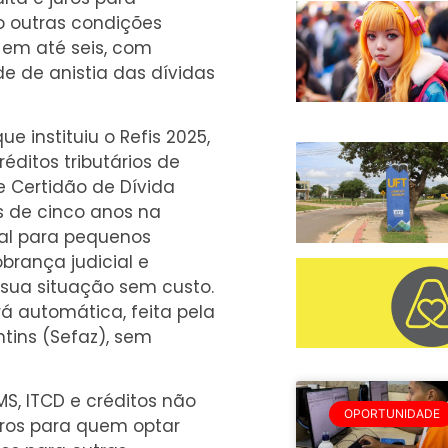
ão outras condições
 em até seis, com
de de anistia das dívidas
e instituiu o Refis 2025,
ditos tributários de
de Certidão de Dívida
is de cinco anos na
tal para pequenos
brança judicial e
m sua situação sem custo.
á automática, feita pela
tins (Sefaz), sem
S, ITCD e créditos não
OPORTUNIDADE
uros para quem optar