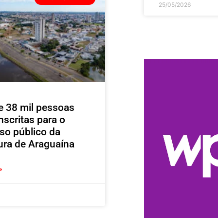
25/05/2026
e 38 mil pessoas
nscritas para o
so público da
tura de Araguaína
»