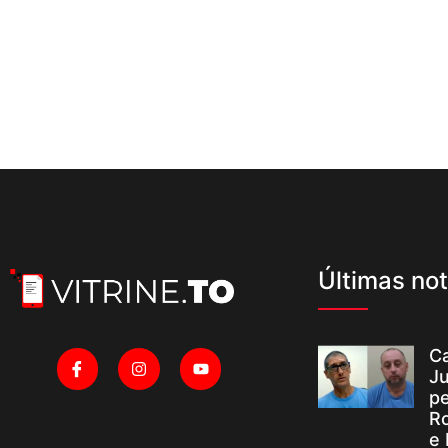
Últimas not
Ca
Ju
p
R
e 