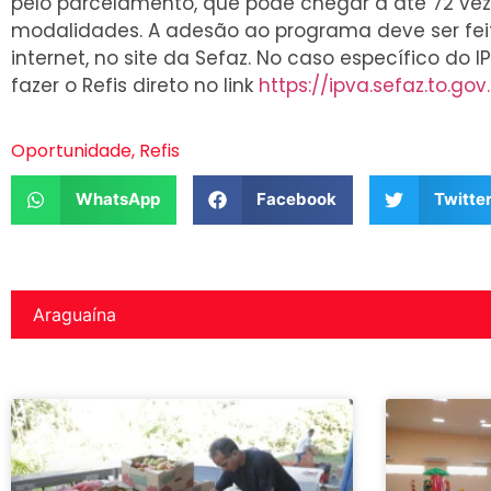
pelo parcelamento, que pode chegar a até 72 vez
modalidades. A adesão ao programa deve ser fe
internet, no site da Sefaz. No caso específico do I
fazer o Refis direto no link
https://ipva.sefaz.to.gov
Oportunidade
,
Refis
WhatsApp
Facebook
Twitte
Araguaína