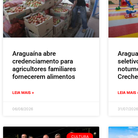
Araguaína abre
Aragua
credenciamento para
seleti
agricultores familiares
noturn
fornecerem alimentos
Creche
LEIA MAIS »
LEIA MAIS 
06/08/2026
31/07/2026
CULTURA