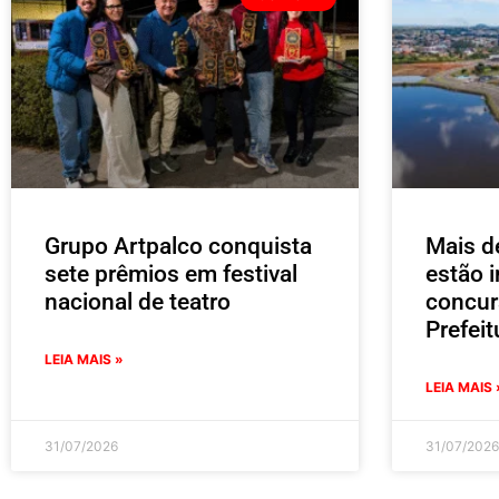
Grupo Artpalco conquista
Mais d
sete prêmios em festival
estão i
nacional de teatro
concur
Prefei
LEIA MAIS »
LEIA MAIS 
31/07/2026
31/07/2026