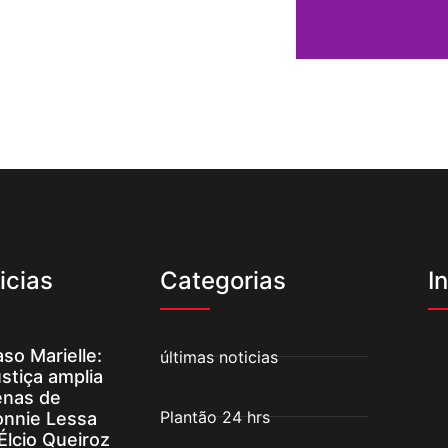
icias
Categorias
I
so Marielle:
últimas noticias
stiça amplia
enas de
Plantão 24 hrs
onnie Lessa
Élcio Queiroz