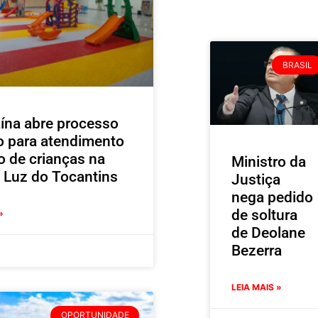
BRASIL
ína abre processo
vo para atendimento
o de crianças na
Ministro da
 Luz do Tocantins
Justiça
nega pedido
de soltura
»
de Deolane
Bezerra
LEIA MAIS »
OPORTUNIDADE