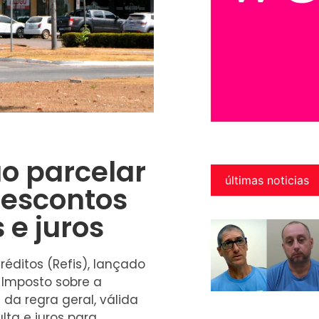
o parcelar
últimas noticias
descontos
 e juros
ditos (Refis), lançado
 Imposto sobre a
da regra geral, válida
ta e juros para