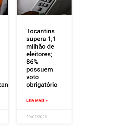
Tocantins
supera 1,1
milhão de
eleitores;
86%
possuem
voto
zantes
obrigatório
LEIA MAIS »
20/07/2026