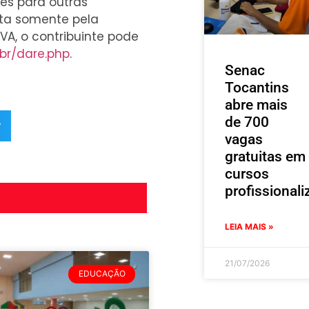
es para outras
ita somente pela
PVA, o contribuinte pode
.br/dare.php
.
Senac
Tocantins
abre mais
de 700
r
vagas
gratuitas em
cursos
profissionali
LEIA MAIS »
21/07/2026
EDUCAÇÃO