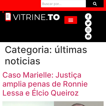
Categoria:
últimas
noticias
Caso Marielle: Justiça
amplia penas de Ronnie
Lessa e Élcio Queiroz