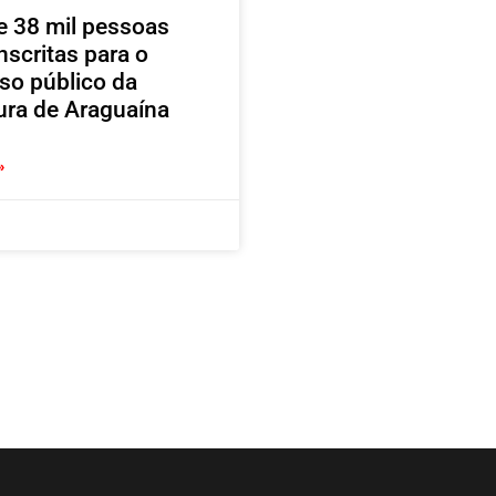
e 38 mil pessoas
nscritas para o
so público da
tura de Araguaína
»