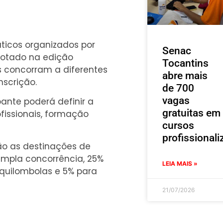
ticos organizados por
Senac
dotado na edição
Tocantins
s concorram a diferentes
abre mais
scrição.
de 700
vagas
pante poderá definir a
gratuitas em
ofissionais, formação
cursos
profissionali
ão as destinações de
ampla concorrência, 25%
LEIA MAIS »
 quilombolas e 5% para
21/07/2026