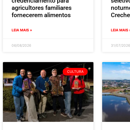
credenciamento para
seleti
agricultores familiares
noturn
fornecerem alimentos
Creche
LEIA MAIS »
LEIA MAIS 
06/08/2026
31/07/2026
CULTURA