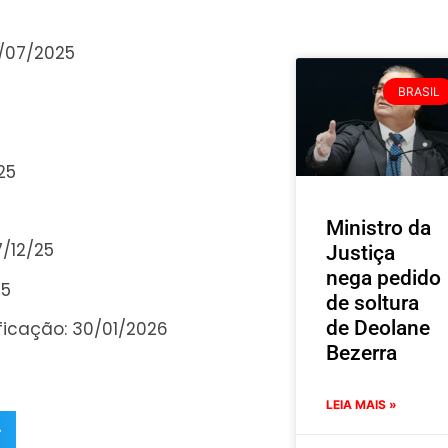
8/07/2025
BRASIL
25
Ministro da
/12/25
Justiça
nega pedido
25
de soltura
de Deolane
ificação: 30/01/2026
Bezerra
LEIA MAIS »
r