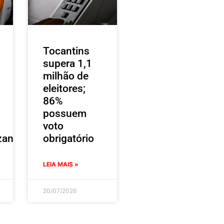
Tocantins
supera 1,1
milhão de
eleitores;
86%
possuem
voto
zantes
obrigatório
LEIA MAIS »
20/07/2026