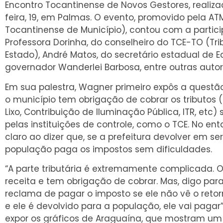
Encontro Tocantinense de Novos Gestores, realiz
feira, 19, em Palmas. O evento, promovido pela A
Tocantinense de Município), contou com a parti
Professora Dorinha, do conselheiro do TCE-TO (Tr
Estado), André Matos, do secretário estadual de E
governador Wanderlei Barbosa, entre outras autor
Em sua palestra, Wagner primeiro expôs a questã
o município tem obrigação de cobrar os tributos (
Lixo, Contribuição de Iluminação Pública, ITR, etc
pelas instituições de controle, como o TCE. No enta
claro ao dizer que, se a prefeitura devolver em se
população paga os impostos sem dificuldades.
“A parte tributária é extremamente complicada. O
receita e tem obrigação de cobrar. Mas, digo par
reclama de pagar o imposto se ele não vê o retor
e ele é devolvido para a população, ele vai pagar
expor os gráficos de Araguaína, que mostram u