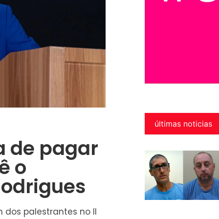
últimas noticias
a de pagar
ê o
Rodrigues
 dos palestrantes no II