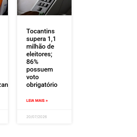
Tocantins
supera 1,1
milhão de
eleitores;
86%
possuem
voto
zantes
obrigatório
LEIA MAIS »
20/07/2026