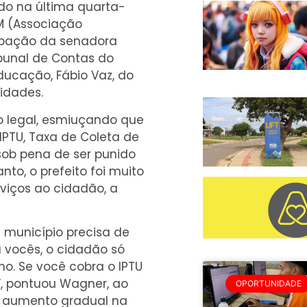
ado na última quarta-
TM (Associação
cipação da senadora
ibunal de Contas do
ducação, Fábio Vaz, do
idades.
o legal, esmiuçando que
IPTU, Taxa de Coleta de
) sob pena de ser punido
nto, o prefeito foi muito
rviços ao cidadão, a
 município precisa de
a vocês, o cidadão só
no. Se você cobra o IPTU
”, pontuou Wagner, ao
OPORTUNIDADE
m aumento gradual na