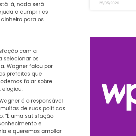
tá lá, nada será
25/05/2026
ajuda a cumprir os
 dinheiro para os
tisfação com a
selecionar os
ia. Wagner falou por
s prefeitos que
Podemos falar sobre
, elogiou.
, Wagner é o responsável
 muitas de suas políticas
o. “É uma satisfação
 conhecimento e
onia e queremos ampliar