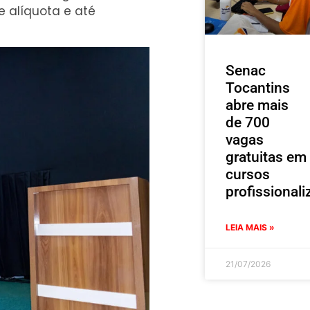
alíquota e até
Senac
Tocantins
abre mais
de 700
vagas
gratuitas em
cursos
profissionali
LEIA MAIS »
21/07/2026