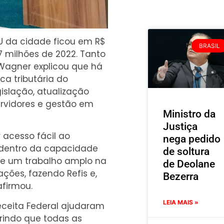
TU da cidade ficou em R$
BRASIL
7 milhões de 2022. Tanto
 Wagner explicou que há
ca tributária do
islação, atualização
ervidores e gestão em
Ministro da
Justiça
r acesso fácil ao
nega pedido
r dentro da capacidade
de soltura
s e um trabalho amplo na
de Deolane
ações, fazendo Refis e,
Bezerra
afirmou.
LEIA MAIS »
ceita Federal ajudaram
rindo que todas as