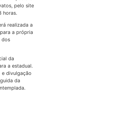
atos, pelo site
8 horas.
rá realizada a
para a própria
s dos
ial da
ra a estadual.
o e divulgação
eguida da
ontemplada.