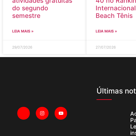
atividades gratuitas
40 no Ranki
do segundo
Internacional
semestre
Beach Tênis
LEIA MAIS »
LEIA MAIS »
29/07/2026
27/07/2026
Últimas not
A
P
Le
in