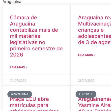
Araguaína
Câmara de
Araguaína re
Araguaína
Multivacinaç
contabiliza mais de
crianças e
mil matérias
adolescentes 
legislativas no
de 3 de agos
primeiro semestre de
2026
LEIA MAIS »
LEIA MAIS »
31/07/2026
29/07/2026
ARAGUAÍNA
ESPORTE
Praça CEU abre
Araguainens
matrículas para
Yasmine Aire