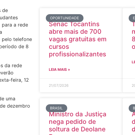
s de
tudantes
OPORTUNIDADE
Senac Tocantins
T
 para a rede
abre mais de 700
m
a
vagas gratuitas em
 pelo telefone
cursos
o
 período de 8
profissionalizantes
L
os da rede
LEIA MAIS »
everão
xta-feira, 12
21/07/2026
2
 de uma
2 de dezembro
BRASIL
Ministro da Justiça
A
nega pedido de
d
soltura de Deolane
d