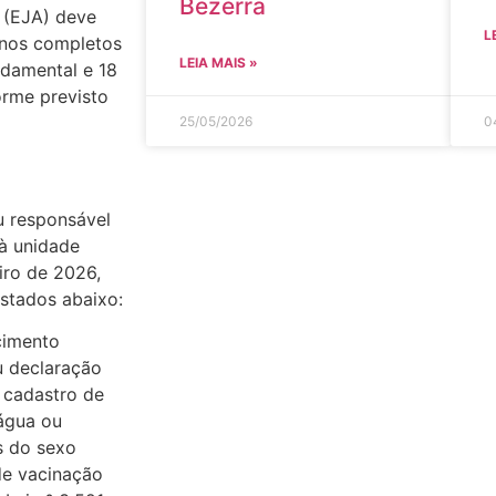
Bezerra
 (EJA) deve
L
 anos completos
LEIA MAIS »
ndamental e 18
rme previsto
25/05/2026
0
u responsável
à unidade
iro de 2026,
stados abaixo:
cimento
ou declaração
; cadastro de
água ou
s do sexo
de vacinação