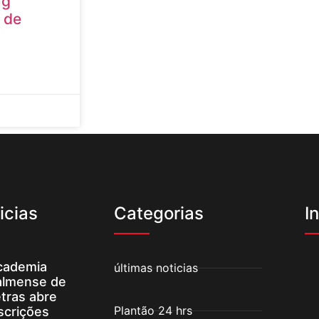
ng
 de
icias
Categorias
I
cademia
últimas noticias
almense de
tras abre
Plantão 24 hrs
scrições