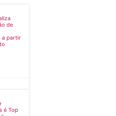
aliza
ão de
a partir
to
e
s é Top