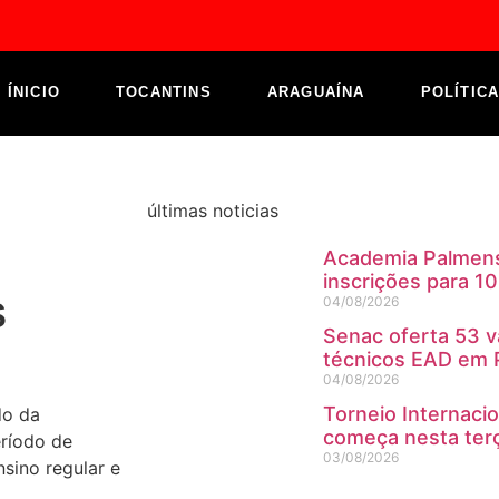
ÍNICIO
TOCANTINS
ARAGUAÍNA
POLÍTIC
últimas noticias
Academia Palmens
inscrições para 
s
04/08/2026
Senac oferta 53 v
técnicos EAD em 
04/08/2026
Torneio Internaci
do da
começa nesta terç
eríodo de
03/08/2026
sino regular e