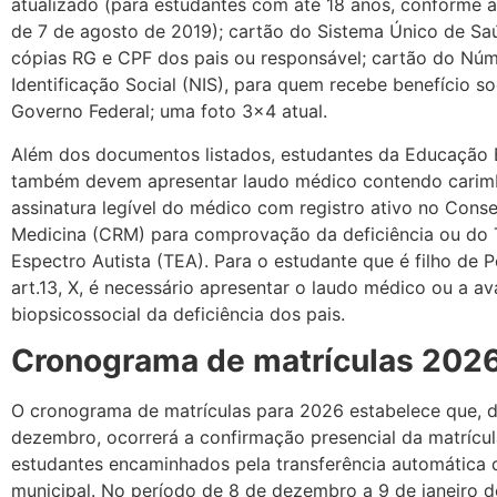
atualizado (para estudantes com até 18 anos, conforme a 
de 7 de agosto de 2019); cartão do Sistema Único de Sa
cópias RG e CPF dos pais ou responsável; cartão do Nú
Identificação Social (NIS), para quem recebe benefício so
Governo Federal; uma foto 3×4 atual.
Além dos documentos listados, estudantes da Educação 
também devem apresentar laudo médico contendo carim
assinatura legível do médico com registro ativo no Conse
Medicina (CRM) para comprovação da deficiência ou do 
Espectro Autista (TEA). Para o estudante que é filho de 
art.13, X, é necessário apresentar o laudo médico ou a av
biopsicossocial da deficiência dos pais.
Cronograma de matrículas 202
O cronograma de matrículas para 2026 estabelece que, d
dezembro, ocorrerá a confirmação presencial da matrícu
estudantes encaminhados pela transferência automática 
municipal. No período de 8 de dezembro a 9 de janeiro d