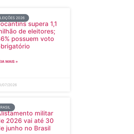
ELEIÇÕES 2026
ocantins supera 1,1
ilhão de eleitores;
86% possuem voto
brigatório
EIA MAIS »
0/07/2026
BRASIL
listamento militar
e 2026 vai até 30
e junho no Brasil