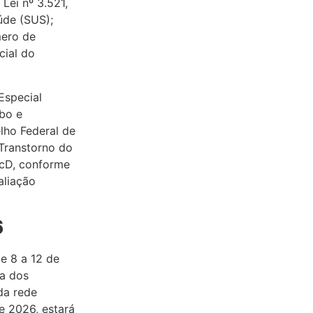
Lei nº 3.521,
úde (SUS);
mero de
cial do
Especial
bo e
lho Federal de
Transtorno do
PcD, conforme
aliação
6
e 8 a 12 de
la dos
da rede
e 2026, estará