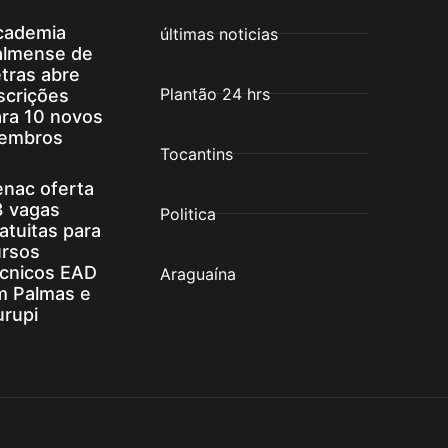
cademia
últimas noticias
almense de
tras abre
Plantão 24 hrs
scrições
ra 10 novos
embros
Tocantins
nac oferta
3 vagas
Politica
atuitas para
ursos
écnicos EAD
Araguaína
m Palmas e
rupi