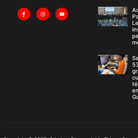
A
P
Le
in
pa
m
Se
5
gr
c
t
e
Gu