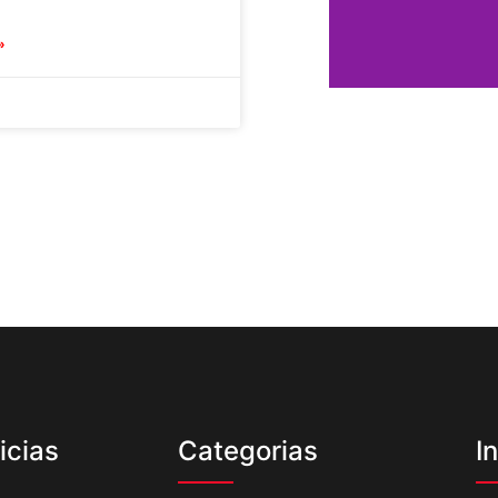
»
icias
Categorias
I