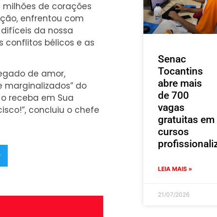
cou milhões de corações
ação, enfrentou com
difíceis da nossa
 conflitos bélicos e as
Senac
Tocantins
“legado de amor,
abre mais
e marginalizados” do
de 700
s o receba em Sua
vagas
isco!”, concluiu o chefe
gratuitas em
cursos
profissionali
r
LEIA MAIS »
21/07/2026