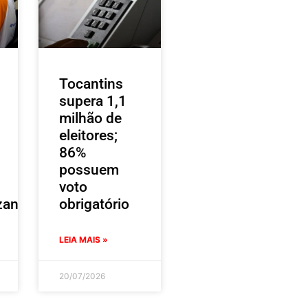
Tocantins
supera 1,1
milhão de
eleitores;
86%
possuem
voto
zantes
obrigatório
LEIA MAIS »
20/07/2026