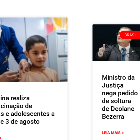
BRASIL
Ministro da
Justiça
nega pedido
ína realiza
de soltura
acinação de
de Deolane
as e adolescentes a
Bezerra
de 3 de agosto
LEIA MAIS »
»