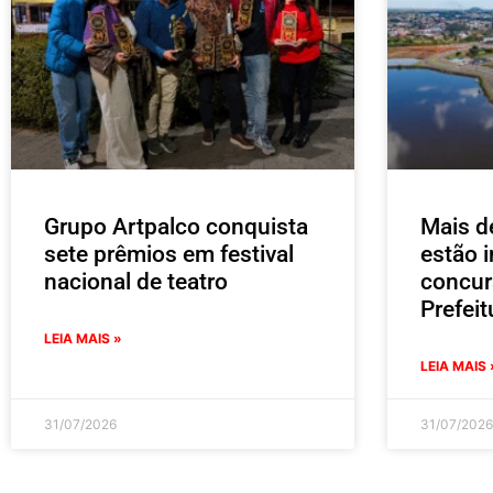
Grupo Artpalco conquista
Mais d
sete prêmios em festival
estão i
nacional de teatro
concur
Prefei
LEIA MAIS »
LEIA MAIS 
31/07/2026
31/07/2026