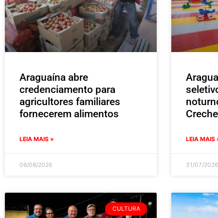
Araguaína abre
Aragua
credenciamento para
seleti
agricultores familiares
noturn
fornecerem alimentos
Creche
LEIA MAIS »
LEIA MAIS 
06/08/2026
31/07/2026
CULTURA