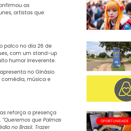
onfirmou as
nes, artistas que
o palco no dia 26 de
gues, com um stand-up
ito humor irreverente.
apresenta no Ginásio
e comédia, música e
as reforça a presença
.
“Queremos que Palmas
OPORTUNIDADE
ia no Brasil. Trazer