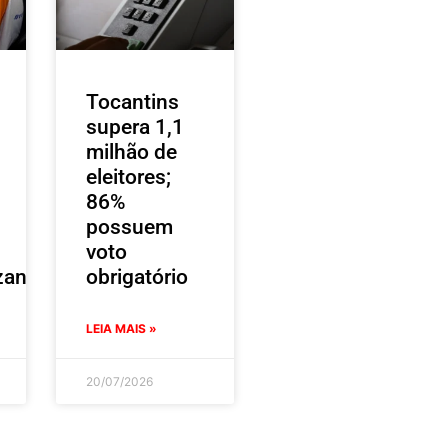
Tocantins
supera 1,1
milhão de
eleitores;
86%
possuem
voto
zantes
obrigatório
LEIA MAIS »
20/07/2026