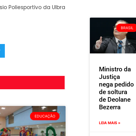
o Poliesportivo da Ulbra
BRASIL
r
Ministro da
Justiça
nega pedido
de soltura
de Deolane
Bezerra
EDUCAÇÃO
LEIA MAIS »