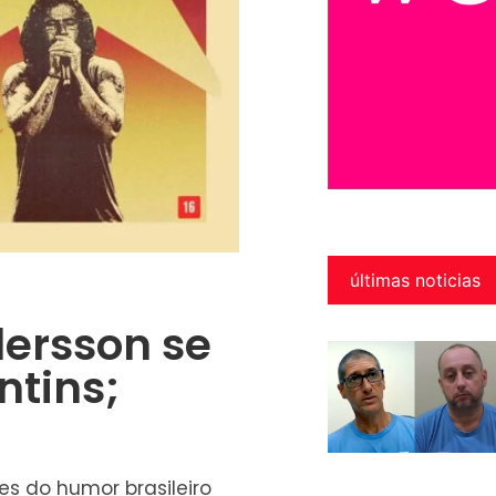
últimas noticias
dersson se
ntins;
s do humor brasileiro