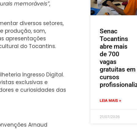
lturais memoráveis”
,
entar diversos setores,
de produção, som,
Senac
 as apresentações
Tocantins
ultural do Tocantins.
abre mais
de 700
vagas
gratuitas em
heteria Ingresso Digital.
cursos
stas exclusivas e
profissionali
idores e curiosidades das
LEIA MAIS »
21/07/2026
Convenções Arnaud