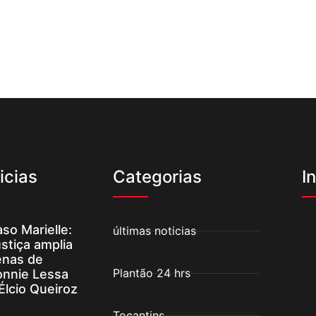
icias
Categorias
I
so Marielle:
últimas noticias
stiça amplia
enas de
Plantão 24 hrs
onnie Lessa
Élcio Queiroz
Tocantins