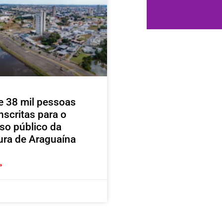
e 38 mil pessoas
nscritas para o
so público da
tura de Araguaína
»