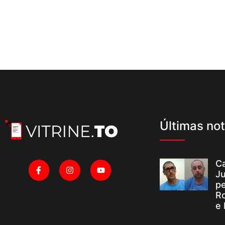
Últimas not
Ca
Ju
p
R
e 