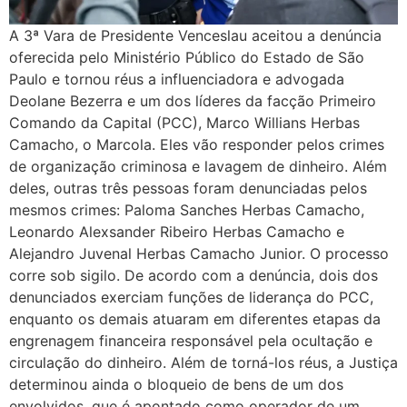
A 3ª Vara de Presidente Venceslau aceitou a denúncia
oferecida pelo Ministério Público do Estado de São
Paulo e tornou réus a influenciadora e advogada
Deolane Bezerra e um dos líderes da facção Primeiro
Comando da Capital (PCC), Marco Willians Herbas
Camacho, o Marcola. Eles vão responder pelos crimes
de organização criminosa e lavagem de dinheiro. Além
deles, outras três pessoas foram denunciadas pelos
mesmos crimes: Paloma Sanches Herbas Camacho,
Leonardo Alexsander Ribeiro Herbas Camacho e
Alejandro Juvenal Herbas Camacho Junior. O processo
corre sob sigilo. De acordo com a denúncia, dois dos
denunciados exerciam funções de liderança do PCC,
enquanto os demais atuaram em diferentes etapas da
engrenagem financeira responsável pela ocultação e
circulação do dinheiro. Além de torná-los réus, a Justiça
determinou ainda o bloqueio de bens de um dos
envolvidos, que é apontado como operador de um