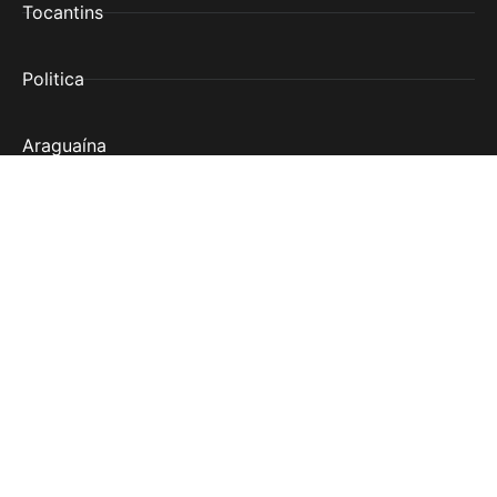
Tocantins
Politica
Araguaína
Institucional
Copyright © 2025. Criado e Desenvolvido Thiago
Goncalves