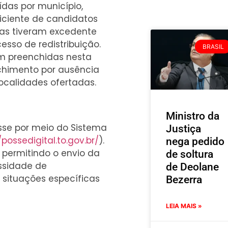
das por município,
iciente de candidatos
as tiveram excedente
cesso de redistribuição.
BRASIL
ram preenchidas nesta
himento por ausência
localidades ofertadas.
Ministro da
sse por meio do Sistema
Justiça
/possedigital.to.gov.br/
).
nega pedido
 permitindo o envio da
de soltura
ssidade de
de Deolane
 situações específicas
Bezerra
LEIA MAIS »