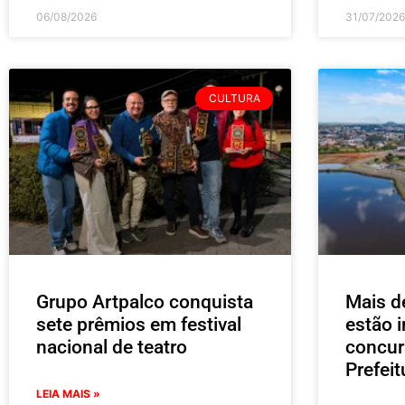
06/08/2026
31/07/2026
CULTURA
Grupo Artpalco conquista
Mais d
sete prêmios em festival
estão i
nacional de teatro
concur
Prefei
LEIA MAIS »