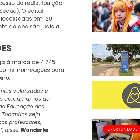
esso de redistribuição
Seduc). O edital
 localizadas em 120
o de decisão judicial
ÕES
ga à marca de 4.745
nco mil nomeações para
ino.
nais valorizados e
os aproximamos da
 da Educação dos
 Tocantins seja
os professores,
”, disse
Wanderlei
OPORTUNIDADE