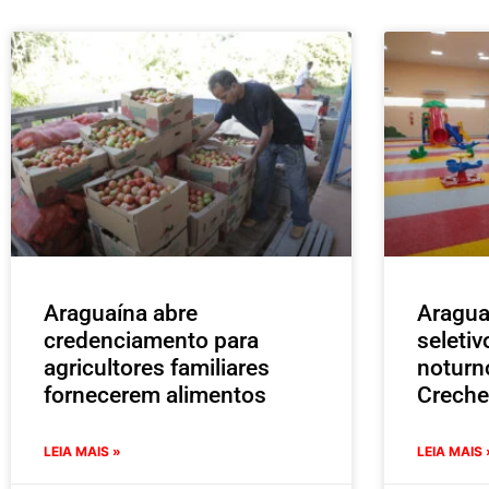
Araguaína abre
Aragua
credenciamento para
seleti
agricultores familiares
noturn
fornecerem alimentos
Creche
LEIA MAIS »
LEIA MAIS 