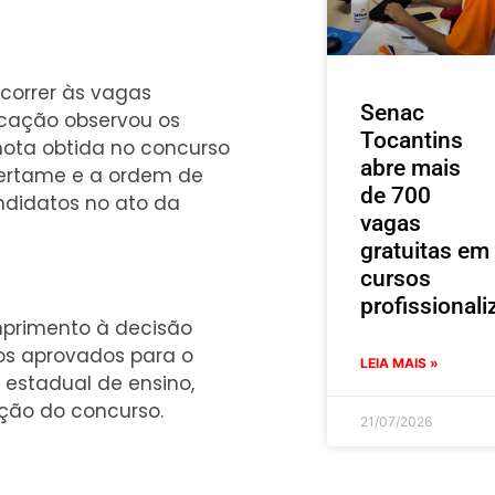
correr às vagas
Senac
ficação observou os
Tocantins
 nota obtida no concurso
abre mais
 certame e a ordem de
de 700
ndidatos no ato da
vagas
gratuitas em
cursos
profissionali
umprimento à decisão
tos aprovados para o
LEIA MAIS »
estadual de ensino,
ção do concurso.
21/07/2026