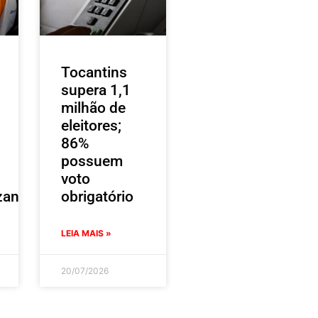
Tocantins
supera 1,1
milhão de
eleitores;
86%
possuem
voto
zantes
obrigatório
LEIA MAIS »
20/07/2026