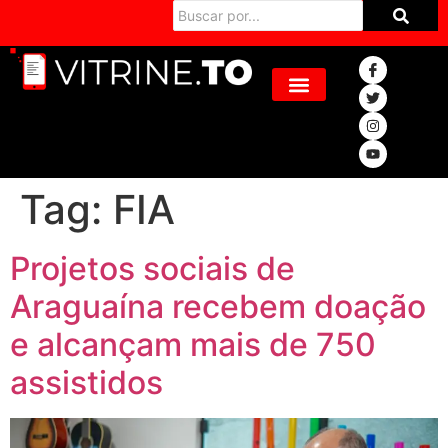
Tag:
FIA
Projetos sociais de
Araguaína recebem doação
e alcançam mais de 750
assistidos