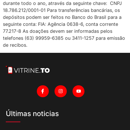
durante todo o ano, através da seguinte chave: CNPJ
18.786.212/0001-01 Para transferências bancárias, os
depósitos podem ser feitos no Banco do Brasil para a
seguinte conta: FIA: Agência 0638-6, conta corrente
77.217-8 As doações devem ser informadas pelos
telefones (63) 99959-6385 ou 3411-1257 para emissão
de recibos.
Últimas noticias