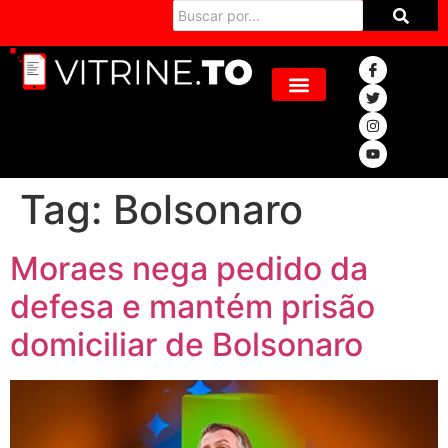
Tag:
Bolsonaro
Moraes nega pedido da
defesa e mantém prisão
domiciliar de Bolsonaro