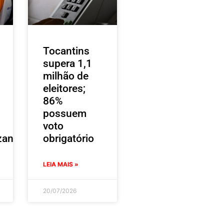
Tocantins
supera 1,1
milhão de
eleitores;
86%
possuem
voto
zantes
obrigatório
LEIA MAIS »
20/07/2026