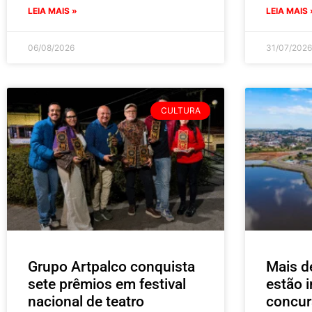
LEIA MAIS »
LEIA MAIS 
06/08/2026
31/07/2026
CULTURA
Grupo Artpalco conquista
Mais d
sete prêmios em festival
estão i
nacional de teatro
concur