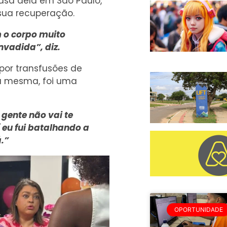
casa dela em São Paulo,
 sua recuperação.
m o corpo muito
nvadida”, diz.
 por transfusões de
a mesma, foi uma
 gente não vai te
í eu fui batalhando a
.”
OPORTUNIDADE