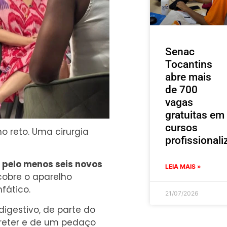
Senac
Tocantins
abre mais
de 700
vagas
gratuitas em
cursos
o reto. Uma cirurgia
profissionali
 pelo menos seis novos
LEIA MAIS »
obre o aparelho
fático.
21/07/2026
digestivo, de parte do
ureter e de um pedaço