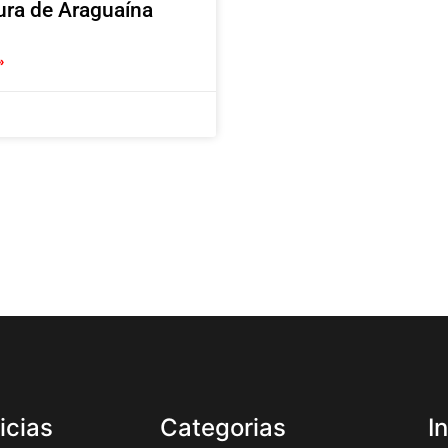
tura de Araguaína
»
icias
Categorias
I