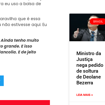
ra eu uso a bolsa de
maravilha que é essa
BRASIL
u não estivesse aqui. Eu
. Ainda tenho muito
o grande. E isso
ncolia. E de jeito
Ministro da
Justiça
nega pedido
de soltura
de Deolane
r
Bezerra
LEIA MAIS »