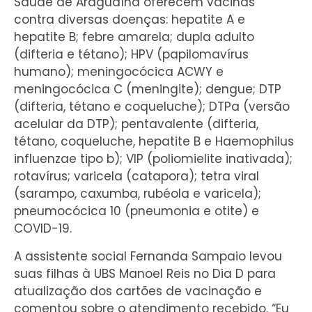
Saúde de Araguaína oferecem vacinas
contra diversas doenças: hepatite A e
hepatite B; febre amarela; dupla adulto
(difteria e tétano); HPV (papilomavírus
humano); meningocócica ACWY e
meningocócica C (meningite); dengue; DTP
(difteria, tétano e coqueluche); DTPa (versão
acelular da DTP); pentavalente (difteria,
tétano, coqueluche, hepatite B e Haemophilus
influenzae tipo b); VIP (poliomielite inativada);
rotavírus; varicela (catapora); tetra viral
(sarampo, caxumba, rubéola e varicela);
pneumocócica 10 (pneumonia e otite) e
COVID-19.
A assistente social Fernanda Sampaio levou
suas filhas à UBS Manoel Reis no Dia D para
atualização dos cartões de vacinação e
comentou sobre o atendimento recebido. “Eu