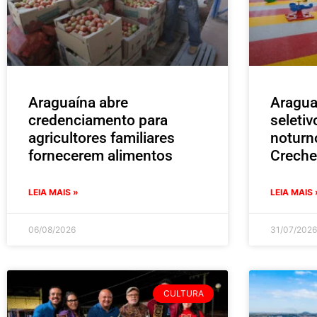
Araguaína abre
Aragua
credenciamento para
seleti
agricultores familiares
noturn
fornecerem alimentos
Creche
LEIA MAIS »
LEIA MAIS 
06/08/2026
31/07/2026
CULTURA