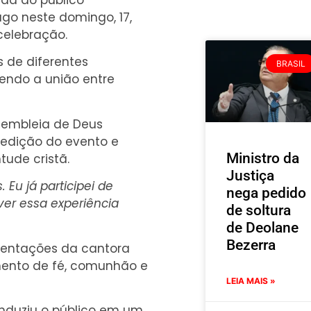
ada ao público
ago neste domingo, 17,
celebração.
 de diferentes
BRASIL
endo a união entre
sembleia de Deus
edição do evento e
Ministro da
ude cristã.
Justiça
Eu já participei de
nega pedido
ver essa experiência
de soltura
de Deolane
Bezerra
sentações da cantora
mento de fé, comunhão e
LEIA MAIS »
onduziu o público em um