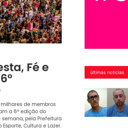
sta, Fé e
últimas noticias
6º
o
e milhares de membros
am a 6ª edição do
e semana, pela Prefeitura
Esporte, Cultura e Lazer.