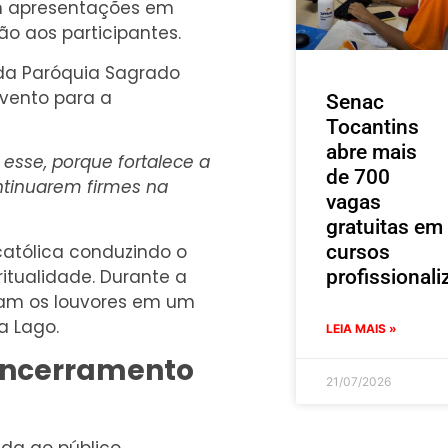
om apresentações em
ão aos participantes.
 da Paróquia Sagrado
evento para a
Senac
Tocantins
abre mais
esse, porque fortalece a
de 700
ntinuarem firmes na
vagas
gratuitas em
católica conduzindo o
cursos
itualidade. Durante a
profissionali
am os louvores em um
a Lago.
LEIA MAIS »
encerramento
21/07/2026