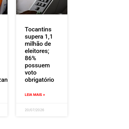
Tocantins
supera 1,1
milhão de
eleitores;
86%
possuem
voto
zantes
obrigatório
LEIA MAIS »
20/07/2026