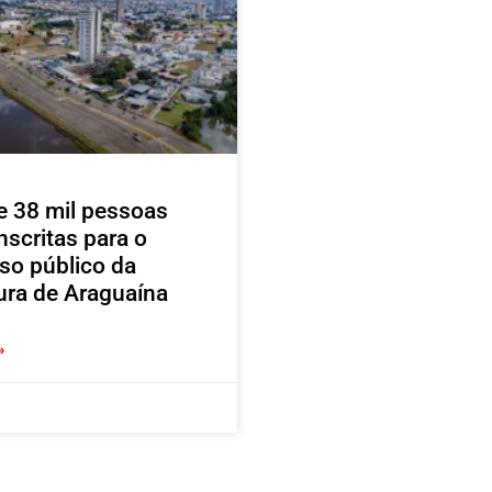
e 38 mil pessoas
nscritas para o
so público da
tura de Araguaína
»