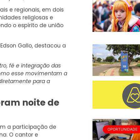
is e regionais, em dois
idades religiosas e
do o espírito de união
, Edson Gallo, destacou a
o, fé e integração das
s como esse movimentam a
diretamente para a
ram noite de
om a participação de
OPORTUNIDADE
a. O cantor e