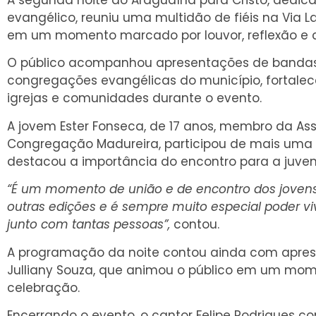
A segunda noite do Araguaína para Cristo, dedic
evangélico, reuniu uma multidão de fiéis na Via L
em um momento marcado por louvor, reflexão e 
O público acompanhou apresentações de bandas
congregações evangélicas do município, fortalec
igrejas e comunidades durante o evento.
A jovem Ester Fonseca, de 17 anos, membro da As
Congregação Madureira, participou de mais uma 
destacou a importância do encontro para a juvent
“É um momento de união e de encontro dos jovens. 
outras edições e é sempre muito especial poder vi
junto com tantas pessoas”,
contou.
A programação da noite contou ainda com apre
Julliany Souza, que animou o público em um mo
celebração.
Encerrando o evento, o cantor Felipe Rodrigues c