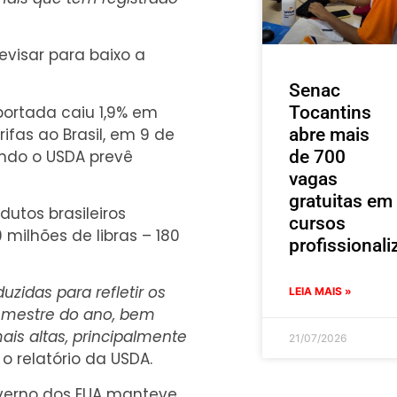
evisar para baixo a
Senac
portada caiu 1,9% em
Tocantins
fas ao Brasil, em 9 de
abre mais
ando o USDA prevê
de 700
vagas
gratuitas em
dutos brasileiros
cursos
milhões de libras – 180
profissionali
zidas para refletir os
LEIA MAIS »
semestre do ano, bem
is altas, principalmente
21/07/2026
 o relatório da USDA.
governo dos EUA manteve