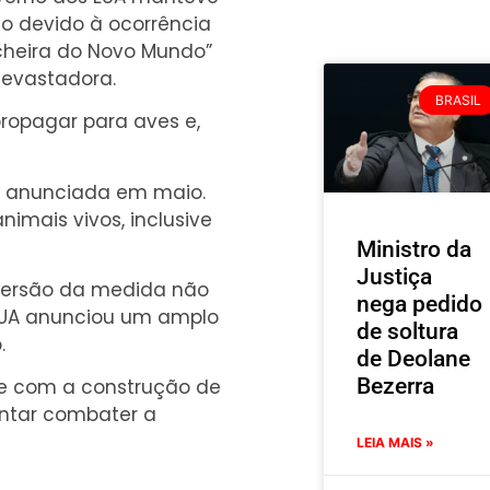
ho devido à ocorrência
heira do Novo Mundo”
evastadora.
BRASIL
ropagar para aves e,
oi anunciada em maio.
imais vivos, inclusive
Ministro da
Justiça
eversão da medida não
nega pedido
 EUA anunciou um amplo
de soltura
.
de Deolane
Bezerra
ive com a construção de
entar combater a
LEIA MAIS »