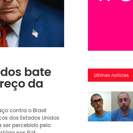
idos bate
últimas noticias
preço da
ço contra o Brasil
os dos Estados Unidos:
 ser percebido pelo
stória nos EUA.