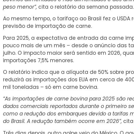
peso menor”,
cita o relatório da semana passada.
Ao mesmo tempo, o tarifaço ao Brasil fez o USDA r
previsão de importação de carne.
Para 2025, a expectativa de entrada da carne im
pouco mais de um mês – desde o anúncio das tari
julho. O impacto maior será sentido em 2026, qu
importações 7,5% menores.
O relatório indica que a alíquota de 50% sobre pro
reduzirá as importações dos EUA em cerca de 400 
mil toneladas – só em carne bovina.
“As importações de carne bovina para 2025 são redu
dados comerciais reportados durante o primeiro 
como a redução dos embarques devido a tarifas ma
do Brasil. A redução também ocorre em 2026”,
cita
Três dias depois, outro golpe veio do México. O 