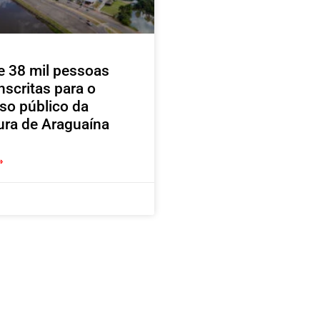
e 38 mil pessoas
nscritas para o
so público da
tura de Araguaína
»