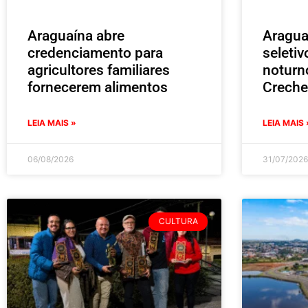
Araguaína abre
Aragua
credenciamento para
seleti
agricultores familiares
noturn
fornecerem alimentos
Creche
LEIA MAIS »
LEIA MAIS 
06/08/2026
31/07/2026
CULTURA