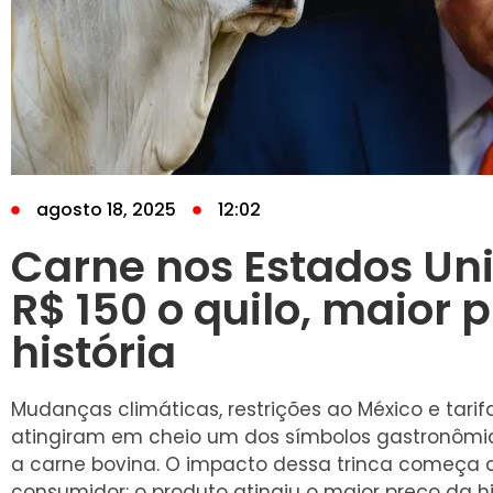
agosto 18, 2025
12:02
Carne nos Estados Un
R$ 150 o quilo, maior 
história
Mudanças climáticas, restrições ao México e tarifa
atingiram em cheio um dos símbolos gastronômic
a carne bovina. O impacto dessa trinca começa a
consumidor: o produto atingiu o maior preço da hi