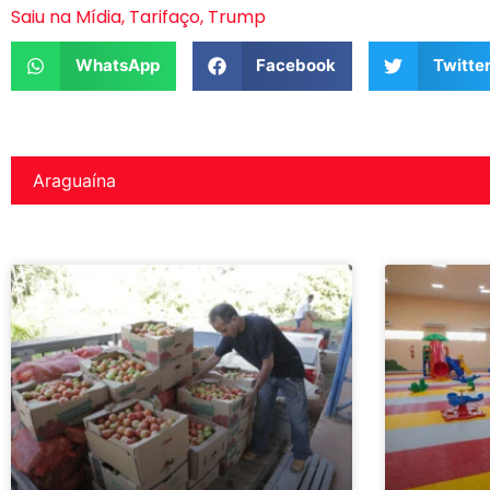
Saiu na Mídia
,
Tarifaço
,
Trump
WhatsApp
Facebook
Twitte
Araguaína