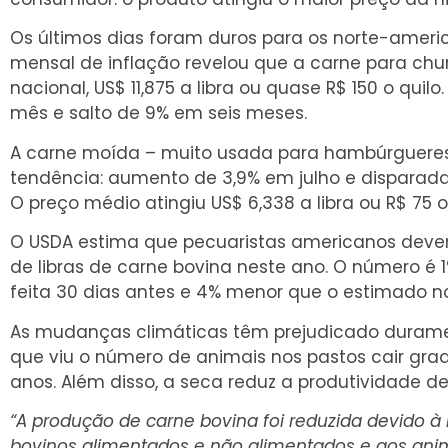
Os últimos dias foram duros para os norte-ameri
mensal de inflação revelou que a carne para chu
nacional, US$ 11,875 a libra ou quase R$ 150 o quil
mês e salto de 9% em seis meses.
A carne moída – muito usada para hambúrguere
tendência: aumento de 3,9% em julho e disparada
O preço médio atingiu US$ 6,338 a libra ou R$ 75 o 
O USDA estima que pecuaristas americanos devem 
de libras de carne bovina neste ano. O número é 
feita 30 dias antes e 4% menor que o estimado no
As mudanças climáticas têm prejudicado durame
que viu o número de animais nos pastos cair gra
anos. Além disso, a seca reduz a produtividade 
“A produção de carne bovina foi reduzida devido à
bovinos alimentados e não alimentados e aos ani