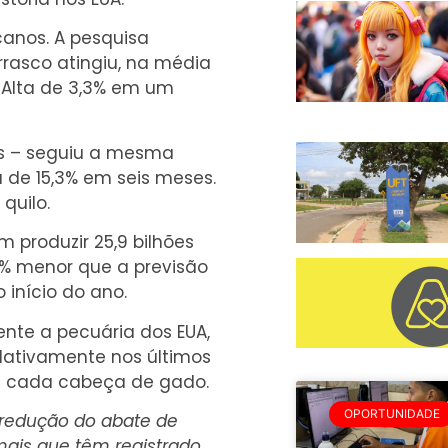
canos. A pesquisa
rrasco atingiu, na média
o. Alta de 3,3% em um
s – seguiu a mesma
 de 15,3% em seis meses.
quilo.
produzir 25,9 bilhões
1% menor que a previsão
 início do ano.
nte a pecuária dos EUA,
dativamente nos últimos
de cada cabeça de gado.
OPORTUNIDADE
 redução do abate de
mais que têm registrado