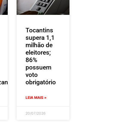
Tocantins
supera 1,1
milhão de
eleitores;
86%
possuem
voto
zantes
obrigatório
LEIA MAIS »
20/07/2026