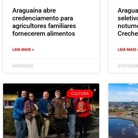
Araguaína abre
Aragua
credenciamento para
seleti
agricultores familiares
noturn
fornecerem alimentos
Creche
LEIA MAIS »
LEIA MAIS 
06/08/2026
31/07/2026
CULTURA