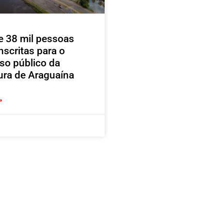
e 38 mil pessoas
nscritas para o
so público da
tura de Araguaína
»