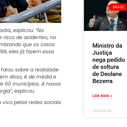
BRASIL
dia, explicou:
“Na
 risco de acidentes, no
embrando que os casos
Ministro da
RA, eles já fazem essa
Justiça
nega pedido
de soltura
 falou sobre a realidade
de Deolane
além disso, é de média e
Bezerra
e 60 municípios. A nossa
rgia”
, explicou.
LEIA MAIS »
 vivo pelas redes sociais
25/05/2026