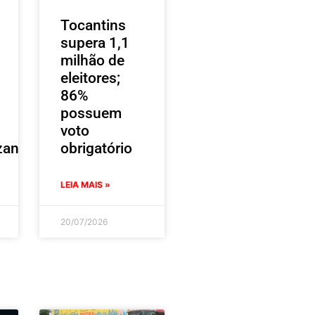
Tocantins
supera 1,1
milhão de
eleitores;
86%
possuem
voto
zantes
obrigatório
LEIA MAIS »
20/07/2026