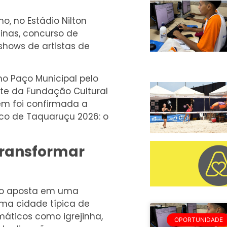
ho, no Estádio Nilton
inas, concurso de
 shows de artistas de
no Paço Municipal pelo
nte da Fundação Cultural
ém foi confirmada a
ico de Taquaruçu 2026: o
transformar
ano aposta em uma
ma cidade típica de
máticos como igrejinha,
OPORTUNIDADE