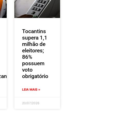
Tocantins
supera 1,1
milhão de
eleitores;
86%
possuem
voto
zantes
obrigatório
LEIA MAIS »
20/07/2026