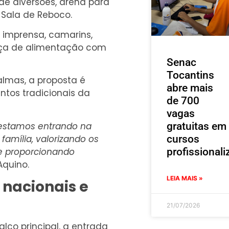
e diversões, arena para
l Sala de Reboco.
 imprensa, camarins,
aça de alimentação com
Senac
Tocantins
lmas, a proposta é
abre mais
entos tradicionais da
de 700
vagas
estamos entrando na
gratuitas em
família, valorizando os
cursos
s e proporcionando
profissionali
Aquino.
LEIA MAIS »
nacionais e
21/07/2026
lco principal, a entrada