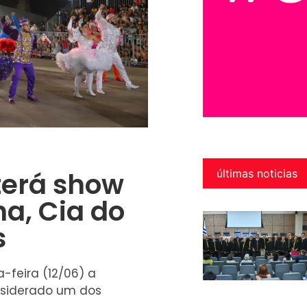
terá show
últimas noticias
a, Cia do
s
-feira (12/06) a
onsiderado um dos