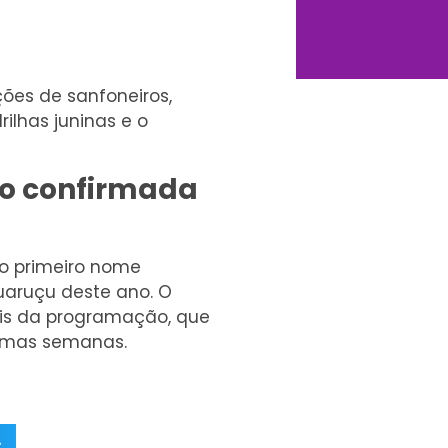
ões de sanfoneiros,
ilhas juninas e o
ão confirmada
 o primeiro nome
uaruçu deste ano. O
ais da programação, que
ximas semanas.
r